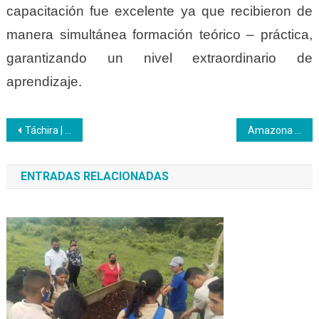
capacitación fue excelente ya que recibieron de
manera simultánea formación teórico – práctica,
garantizando un nivel extraordinario de
aprendizaje.
Navegación
Táchira | El Inces está en lucha por brindar apoyo a lo profundo de las comunidades
Amazona | Inces participó en un intercambio de saberes para emprendedores
de
ENTRADAS RELACIONADAS
entradas