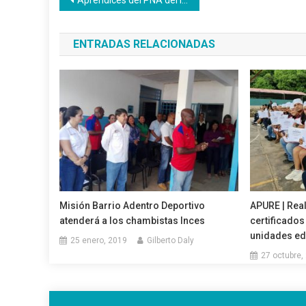
Navegación
Aprendices del PNA del Inces culminan fase teórica
de
ENTRADAS RELACIONADAS
entradas
Misión Barrio Adentro Deportivo
APURE | Rea
atenderá a los chambistas Inces
certificados
unidades ed
25 enero, 2019
Gilberto Daly
27 octubre,