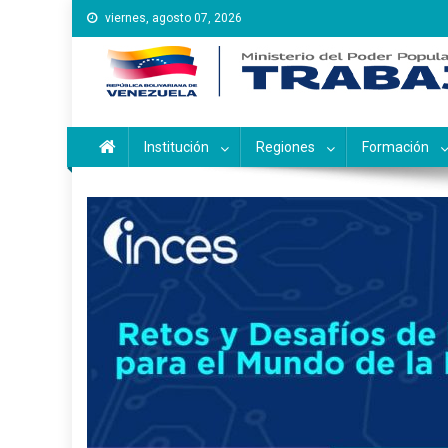
Saltar
viernes, agosto 07, 2026
al
contenido
Instituto Nacional de Ca
Inces
Institución
Regiones
Formación