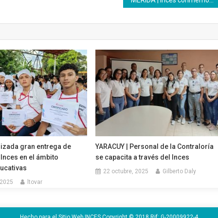
MÉRIDA | Inces conmemoró el 69° aniversario del natalicio del Comandante Chávez
lizada gran entrega de
YARACUY | Personal de la Contraloría
 Inces en el ámbito
se capacita a través del Inces
ucativas
22 octubre, 2025
Gilberto Daly
 2025
ltovar
Hecho para el Sitio Web INCES Copyright © 2018 Rif: G-20009922-4