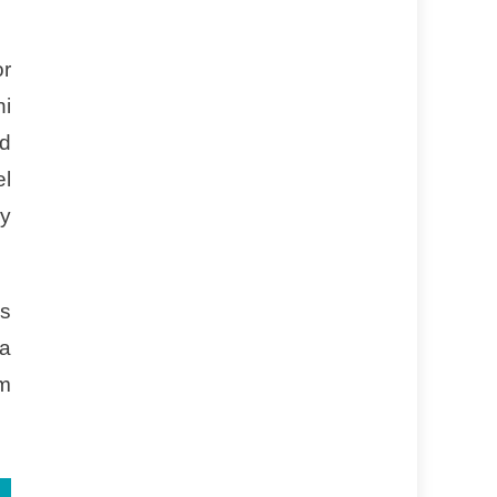
or
ni
ad
l
 y
as
la
m