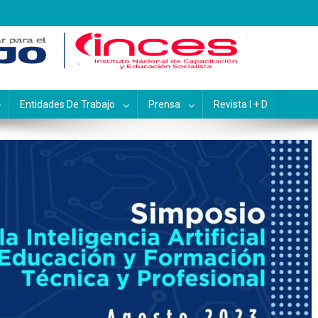
pacitación y Educación Socialis
Entidades De Trabajo
Prensa
Revista I + D