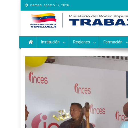
Saltar
viernes, agosto 07, 2026
al
contenido
Instituto Nacional de Ca
Inces
Institución
Regiones
Formación