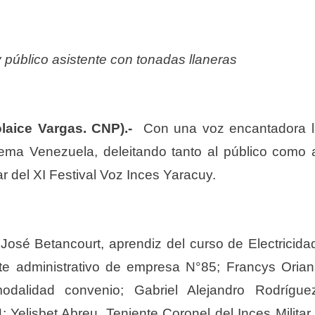
 y público asistente con tonadas llaneras
laice Vargas. CNP).-
Con una voz encantadora l
l tema Venezuela, deleitando tanto al público como 
ar del XI Festival Voz Inces Yaracuy.
 José Betancourt, aprendiz del curso de Electricida
nte administrativo de empresa N°85; Francys Oria
modalidad convenio; Gabriel Alejandro Rodrígue
 Yelisbet Abreu, Teniente Coronel del Inces Militar