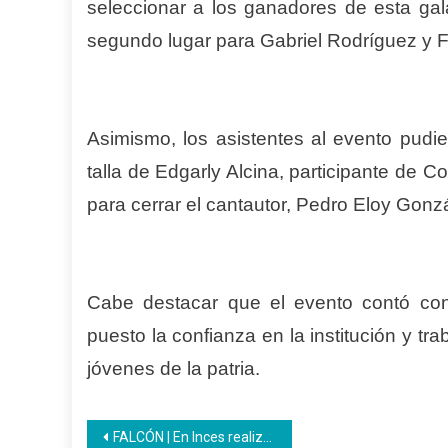
seleccionar a los ganadores de esta gala
segundo lugar para Gabriel Rodríguez y 
Asimismo, los asistentes al evento pudie
talla de Edgarly Alcina, participante de
para cerrar el cantautor, Pedro Eloy Gonz
Cabe destacar que el evento contó con
puesto la confianza en la institución y tra
jóvenes de la patria.
Navegación
FALCÓN | En Inces realizaron conversatorio sobre el Juramento en el Monte Sacro