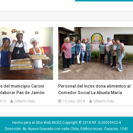
ps del municipio Caroní
Personal del Inces dona alimentos al
elaborar Pan de Jamón
Comedor Social La Abuela María
2019
Gilberto Daly
10 julio, 2024
Gilberto Daly
Hecho para el Sitio Web INCES Copyright © 2018 Rif: G-20009922-4
Dirección: Av. Nueva Granada con calle Chile, Edificio Inces. Caracas. 1041