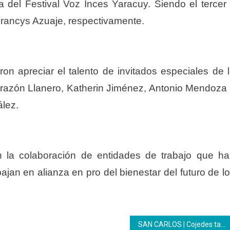
 del Festival Voz Inces Yaracuy. Siendo el tercer
Francys Azuaje, respectivamente.
ron apreciar el talento de invitados especiales de 
 Corazón Llanero, Katherin Jiménez, Antonio Mendoza
ález.
 la colaboración de entidades de trabajo que h
bajan en alianza en pro del bienestar del futuro de l
SAN CARLOS | Cojedes también participó en la entrega simultánea de títulos a bachilleres productivos