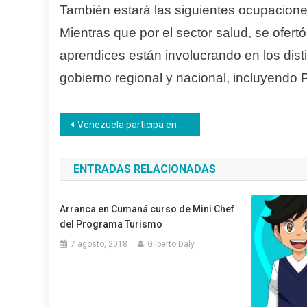
También estará las siguientes ocupaciones
Mientras que por el sector salud, se ofert
aprendices están involucrando en los dist
gobierno regional y nacional, incluyendo 
Navegación
Venezuela participa en el “X Congreso Nacional Innovación Pedagógica en la Educación Técnica” para docentes de la ETFP
de
ENTRADAS RELACIONADAS
entradas
Arranca en Cumaná curso de Mini Chef
del Programa Turismo
7 agosto, 2018
Gilberto Daly