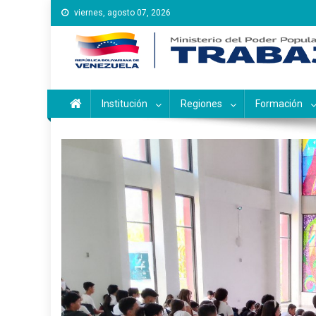
Saltar
viernes, agosto 07, 2026
al
contenido
Instituto Nacional de Ca
Inces
Institución
Regiones
Formación