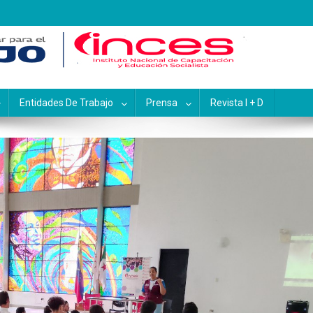
pacitación y Educación Socialis
Entidades De Trabajo
Prensa
Revista I + D