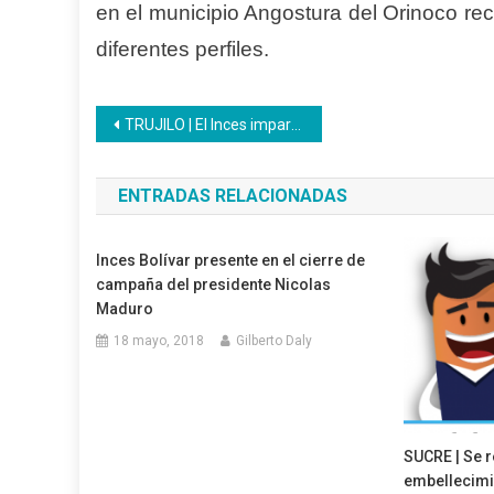
en el municipio Angostura del Orinoco reci
diferentes perfiles.
Navegación
TRUJILO | El Inces imparte formación a los privados de libertad
de
ENTRADAS RELACIONADAS
entradas
Inces Bolívar presente en el cierre de
campaña del presidente Nicolas
Maduro
18 mayo, 2018
Gilberto Daly
SUCRE | Se r
embellecimie