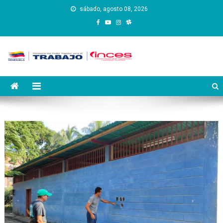
Saltar
sábado, agosto 08, 2026
al
contenido
Instituto Nacional de
Inces
Capacitación y Educación
Socialista