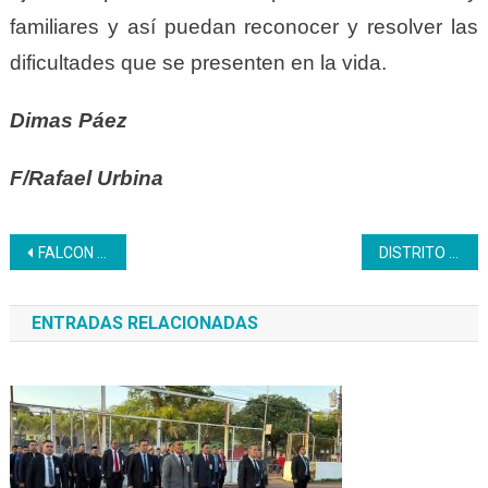
familiares y
así
puedan
reconocer y
resolver
las
dificultades
que se present
en
en la vida.
Dimas Páez
F/Rafael Urbina
Navegación
FALCON | Estudiantes del Liceo Inces Falcón conocen el programa «Senamecf Educa»
DISTRITO CAPITAL | Inces reúne a jefes de centro de formación Socialista, divisiones y coordinadores de ámbitos y programas
de
ENTRADAS RELACIONADAS
entradas