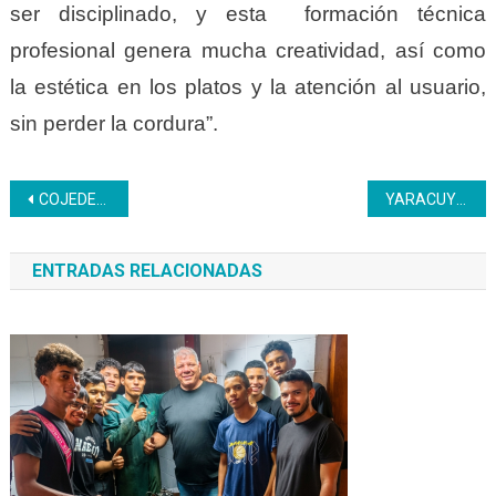
ser disciplinado, y esta formación técnica
profesional genera mucha creatividad, así como
la estética en los platos y la atención al usuario,
sin perder la cordura”.
Navegación
COJEDES | Estudiantes del Liceo Bolivariano Unificado “Anzoátegui” Fortalecen la Comunidad educativa a través de Proyecto de Carpintería
YARACUY | Estudiantes del Sistema de Orquestas Módulo Inces realizaron recital de violín
de
ENTRADAS RELACIONADAS
entradas