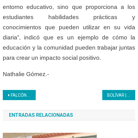
entorno educativo, sino que proporciona a los
estudiantes habilidades prácticas y
conocimientos que pueden utilizar en su vida
diaria”, indicó que es un ejemplo de cómo la
educación y la comunidad pueden trabajar juntas
para crear un impacto social positivo.
Nathalie Gómez.-
Navegación
FALCÓN | Estudiantes del Liceo Inces Falcón conocieron sobre El Esequibo
BOLÍVAR | 18 Cocineros aprueban cinco unidades curriculares de Cocina en Hostería Waipá
de
ENTRADAS RELACIONADAS
entradas