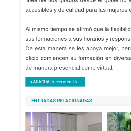
lineamientos girados desde el gobierno 
accesibles y de calidad para las mujeres d
Al mismo tiempo se afirmó que la flexibil
sus formaciones a sus horarios y respons
De esta manera se les apoya mejor, perm
oficio comiencen su formación en diversa
de manera presencial como virtual.
Navegación
ARAGUA | Inces atendió con éxito en 2023 a la población de los centros de reclusión
de
ENTRADAS RELACIONADAS
entradas