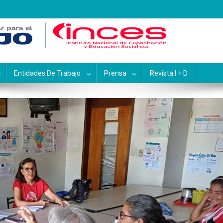
pacitación y Educación Socialis
Entidades De Trabajo
Prensa
Revista I + D