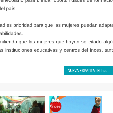
venezolano para brindar oportunidades de formaci
el país.
idad es prioridad para que las mujeres puedan adapt
abilidades.
itiendo que las mujeres que hayan solicitado alg
s instituciones educativas y centros del Inces, tan
NUEVA ESPARTA | El Inces impulsa la capacitación y el empoderamiento de las mujeres venezolanas