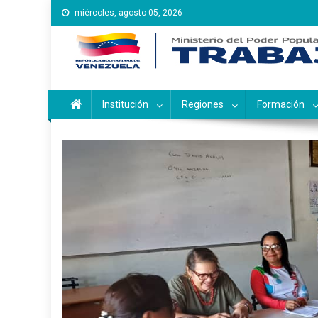
Saltar
miércoles, agosto 05, 2026
al
contenido
Instituto Nacional de Ca
Inces
Institución
Regiones
Formación