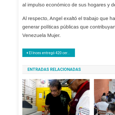
al impulso económico de sus hogares y d
Al respecto, Angel exaltó el trabajo que h
generar políticas públicas que contribuyan
Venezuela Mujer.
Navegación
El Inces entregó 420 certificados en zonas turísticas del estado Falcón
de
ENTRADAS RELACIONADAS
entradas