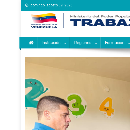
Saltar
domingo, agosto 09, 2026
al
contenido
Instituto Nacional de Ca
Inces
Institución
Regiones
Formación