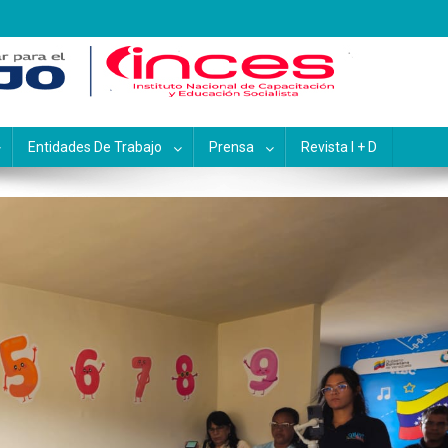
pacitación y Educación Socialis
Entidades De Trabajo
Prensa
Revista I + D