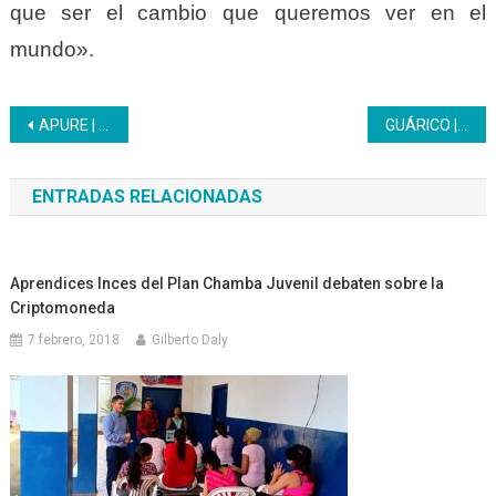
que ser el cambio que queremos ver en el
mundo».
Navegación
APURE | Inces inició la formación de Panadería Artesanal en la parroquia San Juan de Payara, municipio Pedro Camejo
GUÁRICO | Inces inicia formaciones
de
ENTRADAS RELACIONADAS
entradas
Aprendices Inces del Plan Chamba Juvenil debaten sobre la
Criptomoneda
7 febrero, 2018
Gilberto Daly