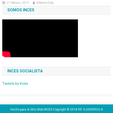
21 febrero, 2019
Gilberto Daly
SOMOS INCES
INCES SOCIALISTA
Tweets by Inces
Hecho para el Sitio Web INCES Copyright © 2018 Rif: G-20009922-4