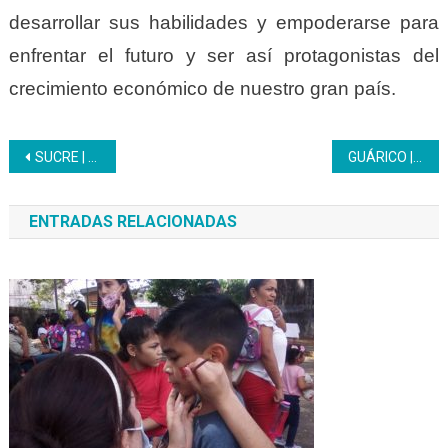
desarrollar sus habilidades y empoderarse para
enfrentar el futuro y ser así protagonistas del
crecimiento económico de nuestro gran país.
Navegación
SUCRE | Formación Higiene y Manipulación de Alimentos se dicta como respuesta a la Gran Misión Venezuela Mujer
GUÁRICO | El Inces de Guárico se une a la Campaña Nacional “Conoce a tu Inces Militar”
de
ENTRADAS RELACIONADAS
entradas