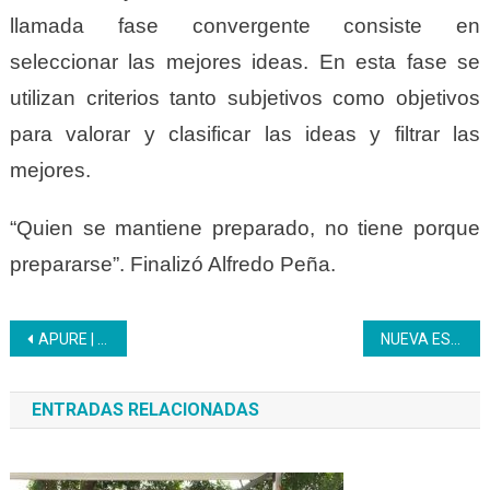
llamada fase convergente consiste en
seleccionar las mejores ideas. En esta fase se
utilizan criterios tanto subjetivos como objetivos
para valorar y clasificar las ideas y filtrar las
mejores.
“Quien se mantiene preparado, no tiene porque
prepararse”. Finalizó Alfredo Peña.
Navegación
APURE | Aprendices discutieron las 7T propuestas por el Ejecutivo Nacional
NUEVA ESPARTA | Programa «Bachillerato Productivo» ofrece formación integral y prepara a jóvenes para el mundo laboral
de
ENTRADAS RELACIONADAS
entradas