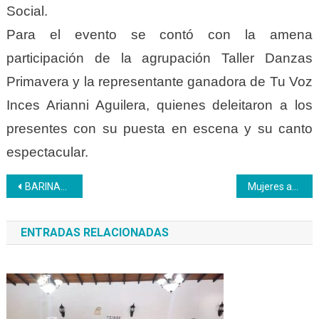
Social.
Para el evento se contó con la amena
participación de la agrupación Taller Danzas
Primavera y la representante ganadora de Tu Voz
Inces Arianni Aguilera, quienes deleitaron a los
presentes con su puesta en escena y su canto
espectacular.
Navegación
BARINAS | Inces forma panaderos desde el CFS Manuelita Sáenz, Inces Construcción
Mujeres acuden al Inces para aprender la técnica y alcanzar sus sueños
de
ENTRADAS RELACIONADAS
entradas