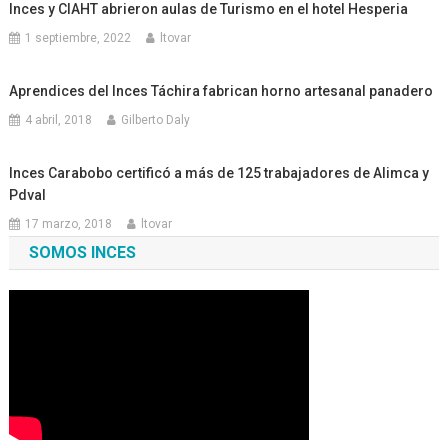
Inces y CIAHT abrieron aulas de Turismo en el hotel Hesperia
1 septiembre, 2022
ltovar
Aprendices del Inces Táchira fabrican horno artesanal panadero
4 abril, 2018
Gilberto Daly
Inces Carabobo certificó a más de 125 trabajadores de Alimca y
Pdval
17 marzo, 2018
ltovar
SOMOS INCES