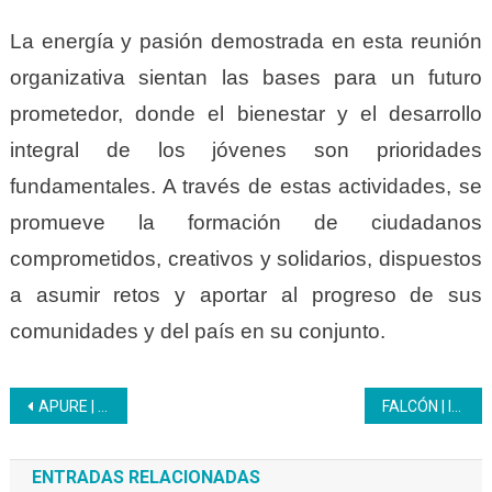
La energía y pasión demostrada en esta reunión
organizativa sientan las bases para un futuro
prometedor, donde el bienestar y el desarrollo
integral de los jóvenes son prioridades
fundamentales. A través de estas actividades, se
promueve la formación de ciudadanos
comprometidos, creativos y solidarios, dispuestos
a asumir retos y aportar al progreso de sus
comunidades y del país en su conjunto.
Navegación
APURE | Mujeres del municipio Biruaca finalizaron formación del Inces
FALCÓN | Inces realizó mesas de trabajo con los productores de coco del municipio Acosta
de
ENTRADAS RELACIONADAS