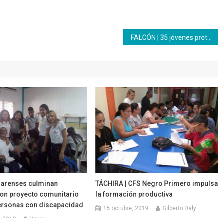
FALCÓN | 35 jóvenes protagonizaron la XVIII Promoción de Bachilleres Productivos
larenses culminan
TÁCHIRA | CFS Negro Primero impuls
on proyecto comunitario
la formación productiva
personas con discapacidad
15 octubre, 2019
Gilberto Daly