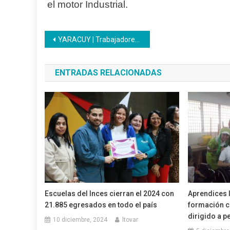
el motor Industrial.
Navegación
YARACUY | Trabajadores del Inces se beneficiaron con jornada de salud
de
ENTRADAS RELACIONADAS
entradas
Escuelas del Inces cierran el 2024 con
Aprendices 
21.885 egresados en todo el país
formación c
dirigido a 
10 diciembre, 2024
ltovar