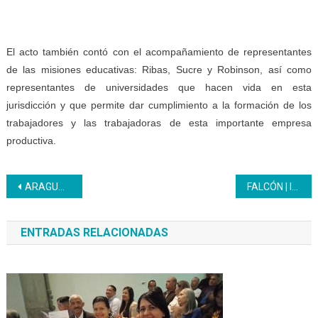
El acto también contó con el acompañamiento de representantes
de las misiones educativas: Ribas, Sucre y Robinson, así como
representantes de universidades que hacen vida en esta
jurisdicción y que permite dar cumplimiento a la formación de los
trabajadores y las trabajadoras de esta importante empresa
productiva.
Navegación
ARAGUA | Celebraron a las maestras en el Día Internacional de la Mujer
FALCÓN | Inces entregó 112 certificados a 28 participantes que se profesionalizan como panaderos
de
ENTRADAS RELACIONADAS
entradas