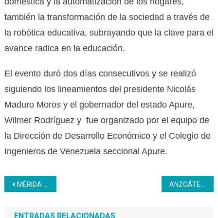
doméstica y la automatización de los hogares,
también la transformación de la sociedad a través de
la robótica educativa, subrayando que la clave para el
avance radica en la educación.
El evento duró dos días consecutivos y se realizó
siguiendo los lineamientos del presidente Nicolás
Maduro Moros y el gobernador del estado Apure,
Wilmer Rodríguez y fue organizado por el equipo de
la Dirección de Desarrollo Económico y el Colegio de
Ingenieros de Venezuela seccional Apure.
Navegación
MÉRIDA | El Inces egresa 15 panaderas de la comuna Yuban Ortega
ANZOÁTEGUI | Árbol se desplomó y causó daños en el Inces CFS Pariaguán
de
ENTRADAS RELACIONADAS