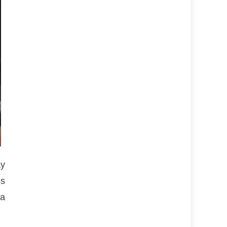
ay
es
la