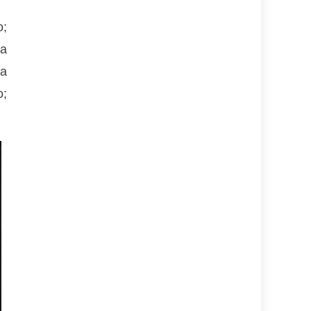
o;
ca
na
o;