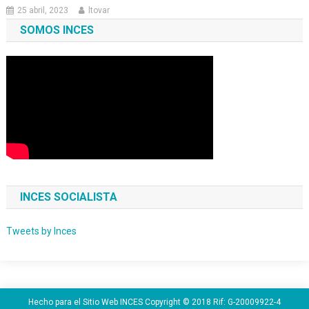
25 abril, 2023
ltovar
SOMOS INCES
INCES SOCIALISTA
Tweets by Inces
Hecho para el Sitio Web INCES Copyright © 2018 Rif: G-20009922-4