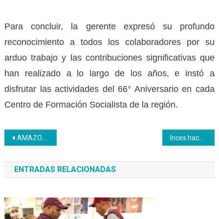
Para concluir, la gerente expresó su profundo
reconocimiento a todos los colaboradores por su
arduo trabajo y las contribuciones significativas que
han realizado a lo largo de los años, e instó a
disfrutar las actividades del 66° Aniversario en cada
Centro de Formación Socialista de la región.
Navegación
AMAZONAS | Funcionarios públicos del DEM dieron a conocer los saberes adquiridos en formación del Inces
Inces hace entrega de ofrenda floral a Luis Beltrán Prieto Figueroa y al eterno comandante Hugo Chávez
de
ENTRADAS RELACIONADAS
entradas