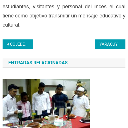
estudiantes, visitantes y personal del Inces el cual
tiene como objetivo transmitir un mensaje educativo y
cultural.
Navegación
COJEDES | Entes aliados impulsan reforestación en CFS José Laurencio Silva
YARACUY | La seguridad es fundamental en todos los ambientes laborales
de
ENTRADAS RELACIONADAS
entradas