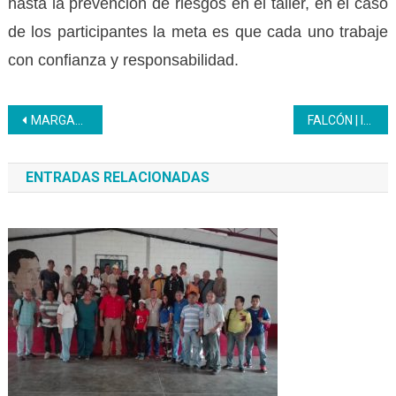
hasta la prevención de riesgos en el taller, en el caso
de los participantes la meta es que cada uno trabaje
con confianza y responsabilidad.
Navegación
MARGARITA | Mural de Prieto Figueroa “empina” a los jóvenes del PNA en Nueva Esparta
FALCÓN | Inces se coronó campeón de la Copa 66 Aniversario
de
ENTRADAS RELACIONADAS
entradas