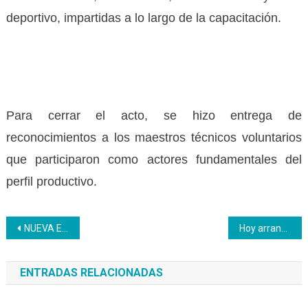
deportivo, impartidas a lo largo de la capacitación.
Para cerrar el acto, se hizo entrega de
reconocimientos a los maestros técnicos voluntarios
que participaron como actores fundamentales del
perfil productivo.
Navegación
NUEVA ESPARTA | Inces presenta a Fedecámaras y Cahotel su formación técnica profesional para el fortalecimiento educacional en la Isla de Margarita
Hoy arranca la Navidad en Venezuela
de
ENTRADAS RELACIONADAS
entradas