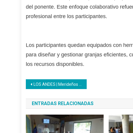
del ponente. Este enfoque colaborativo refue
profesional entre los participantes.
Los participantes quedan equipados con her
para diseñar y gestionar granjas eficientes,
los recursos disponibles.
Navegación
LOS ANDES | Merideños egresan del Inces como productor agropecuario
de
ENTRADAS RELACIONADAS
entradas