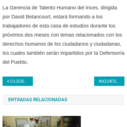
La Gerencia de Talento Humano del Inces, dirigida
por David Betancourt, estará formando a los
trabajadores de esta casa de estudios durante los
próximos dos meses con temas relacionados con los
derechos humanos de los ciudadanos y ciudadanas,
los cuales también serán impartidos por la Defensoría
del Pueblo.
Navegación
COJEDES | En Tinaquillo se fortalece talento comunitario con formación en panadería de alto nivel
ANZOÁTEGUI | Inces Debate el impacto de la Inteligencia Artificial frente a la Conciencia Humana
de
ENTRADAS RELACIONADAS
entradas