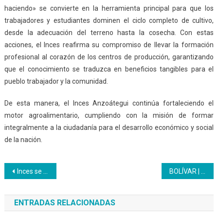
haciendo» se convierte en la herramienta principal para que los
trabajadores y estudiantes dominen el ciclo completo de cultivo,
desde la adecuación del terreno hasta la cosecha. Con estas
acciones, el Inces reafirma su compromiso de llevar la formación
profesional al corazón de los centros de producción, garantizando
que el conocimiento se traduzca en beneficios tangibles para el
pueblo trabajador y la comunidad.
De esta manera, el Inces Anzoátegui continúa fortaleciendo el
motor agroalimentario, cumpliendo con la misión de formar
integralmente a la ciudadanía para el desarrollo económico y social
de la nación.
Navegación
Inces se reúne con gremios y empresas aragüeñas
BOLÍVAR | Emprensa Sky Lubricantes e Inces establecen alianza para fortalecer el sector mecánico en Guayana.
de
ENTRADAS RELACIONADAS
entradas