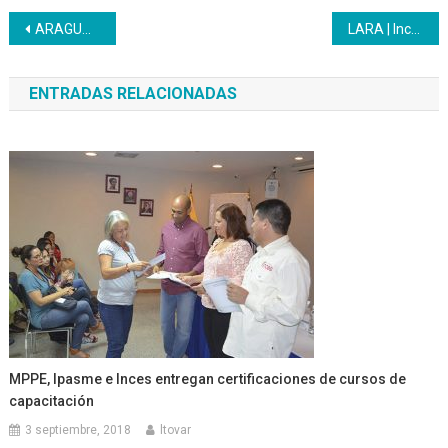
Navegación
ARAGUA | Inces y gremios empresariales consolidaron alianza estratégica para impulsar la formación técnica profesional
LARA | Inces y ministerios supervisan formación de 50 jóvenes
de
ENTRADAS RELACIONADAS
entradas
MPPE, Ipasme e Inces entregan certificaciones de cursos de
capacitación
3 septiembre, 2018
ltovar