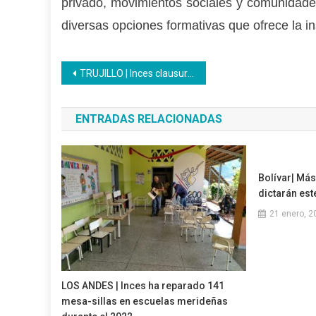
privado, movimientos sociales y comunidade
diversas opciones formativas que ofrece la in
Navegación
TRUJILLO | Inces clausuró formación en herramientas digitales en Cantv Valera
de
ENTRADAS RELACIONADAS
entradas
Bolívar| Más
dictarán est
21 enero, 2
LOS ANDES | Inces ha reparado 141
mesa-sillas en escuelas merideñas