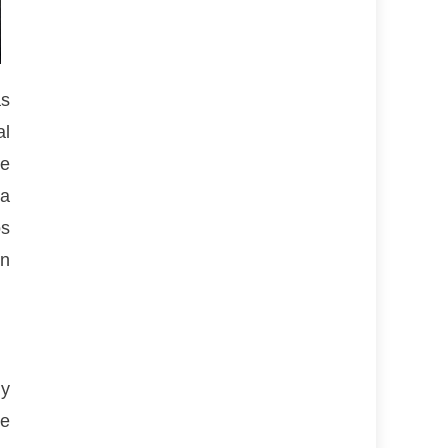
ás
al
de
la
os
ón
 y
de