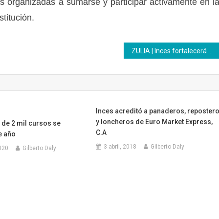
s organizadas a sumarse y participar activamente en l
stitución.
ZULIA | Inces fortalecerá su relacionamiento con empresarios regionales
Inces acreditó a panaderos, reposter
y loncheros de Euro Market Express,
 de 2 mil cursos se
C.A
e año
3 abril, 2018
Gilberto Daly
020
Gilberto Daly