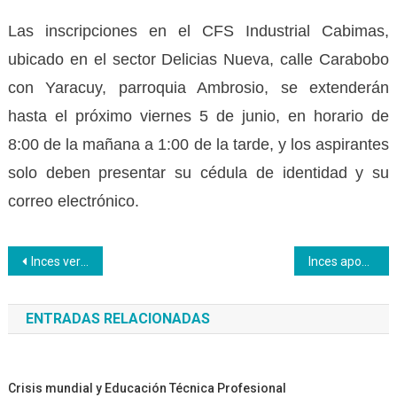
Las inscripciones en el CFS Industrial Cabimas,
ubicado en el sector Delicias Nueva, calle Carabobo
con Yaracuy, parroquia Ambrosio, se extenderán
hasta el próximo viernes 5 de junio, en horario de
8:00 de la mañana a 1:00 de la tarde, y los aspirantes
solo deben presentar su cédula de identidad y su
correo electrónico.
Navegación
Inces verificó deberes formales tributarios en Miranda
Inces apoyó a emprendedores con taller de empadronamiento socioeconómico
de
ENTRADAS RELACIONADAS
entradas
Crisis mundial y Educación Técnica Profesional