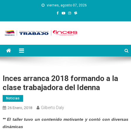
Saltar
viernes, agosto 07, 2026
al
contenido
Instituto Nacional de
Inces
Capacitación y Educación
Socialista
Inces arranca 2018 formando a la
clase trabajadora del Idenna
Noticias
Gilberto Daly
26 Enero, 2018
** El taller tuvo un contenido motivante y contó con diversas
dinámicas