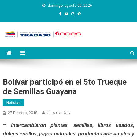
Saltar
domingo, agosto 09, 2026
al
contenido
Instituto Nacional de
Inces
Capacitación y Educación
Socialista
Bolívar participó en el 5to Trueque
de Semillas Guayana
Noticias
Gilberto Daly
27 Febrero, 2018
** Intercambiaron plantas, semillas, libros usados,
dulces criollos, jugos naturales, productos artesanales y