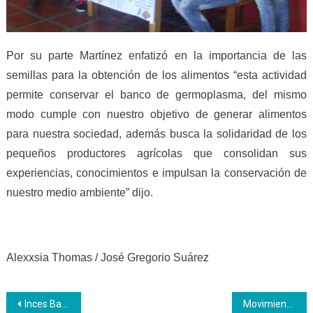
Por su parte Martínez enfatizó en la importancia de las
semillas para la obtención de los alimentos “esta actividad
permite conservar el banco de germoplasma, del mismo
modo cumple con nuestro objetivo de generar alimentos
para nuestra sociedad, además busca la solidaridad de los
pequeños productores agrícolas que consolidan sus
experiencias, conocimientos e impulsan la conservación de
nuestro medio ambiente” dijo.
Alexxsia Thomas / José Gregorio Suárez
Navegación
Inces Barinas–Idenna forman a los aprendices del área de Contabilidad
Movimiento Nacional de Aprendices Inces acompañó a Maduro hasta el CNE