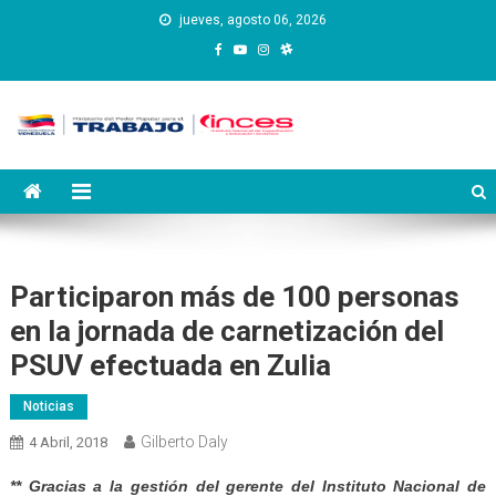
Saltar
jueves, agosto 06, 2026
al
contenido
Instituto Nacional de
Inces
Capacitación y Educación
Socialista
Participaron más de 100 personas
en la jornada de carnetización del
PSUV efectuada en Zulia
Noticias
Gilberto Daly
4 Abril, 2018
** Gracias a la gestión del gerente del Instituto Nacional de