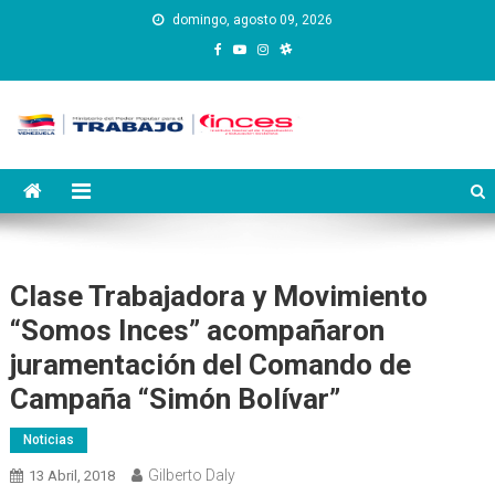
Saltar
domingo, agosto 09, 2026
al
contenido
Instituto Nacional de
Inces
Capacitación y Educación
Socialista
Clase Trabajadora y Movimiento
“Somos Inces” acompañaron
juramentación del Comando de
Campaña “Simón Bolívar”
Noticias
Gilberto Daly
13 Abril, 2018