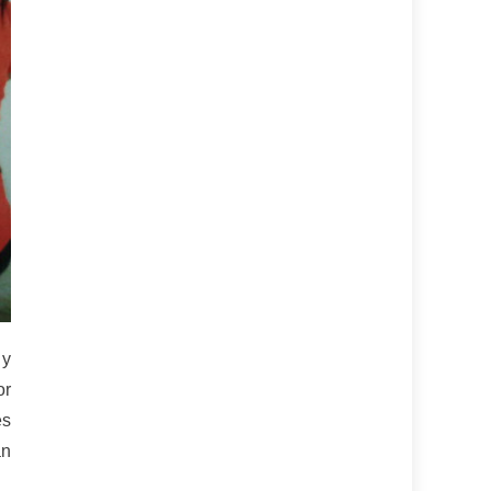
 y
or
és
an