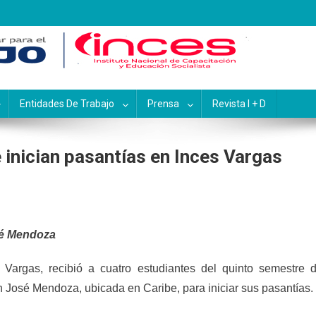
pacitación y Educación Socialis
Entidades De Trabajo
Prensa
Revista I + D
 inician pasantías en Inces Vargas
sé Mendoza
o Vargas, recibió a cuatro estudiantes del quinto semestre 
n José Mendoza, ubicada en Caribe, para iniciar sus pasantías.