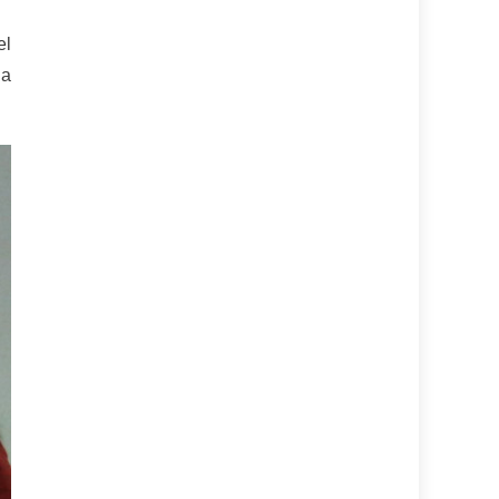
el
la