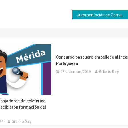
Juramentación de Comando de Campaña Aprendices Inces Barinas
Concurso pascuero embellece al Ince
Portuguesa
28 diciembre, 2019
Gilberto Daly
bajadores del teleférico
ecibieron formación del
022
Gilberto Daly