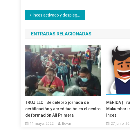
Navegación
Inces activado y desplegado con Plan Manos a la Siembra
de
ENTRADAS RELACIONADAS
entradas
TRUJILLO | Se celebró jornada de
MÉRIDA | Tra
certificación y acreditación en el centro
Mukumbari r
de formación Ali Primera
Inces
11 mayo, 2022
ltovar
27 junio, 2