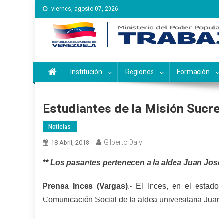
Saltar
viernes, agosto 07, 2026
al
contenido
Instituto Nacional de Ca
Inces
Institución
Regiones
Formación
Estudiantes de la Misión Sucre
Noticias
Gilberto Daly
18 Abril, 2018
** Los pasantes pertenecen a la aldea Juan Jo
Prensa Inces (Vargas)
.- El Inces, en el estad
Comunicación Social de la aldea universitaria Jua