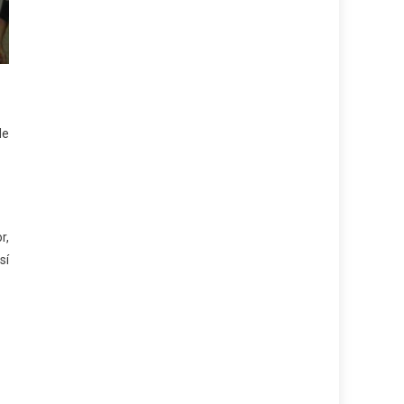
de
r,
sí