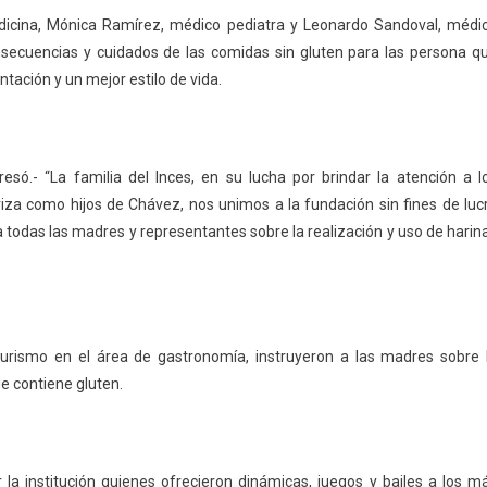
edicina, Mónica Ramírez, médico pediatra y Leonardo Sandoval, médi
nsecuencias y cuidados de las comidas sin gluten para las persona q
tación y un mejor estilo de vida.
só.- “La familia del Inces, en su lucha por brindar la atención a l
eriza como hijos de Chávez, nos unimos a la fundación sin fines de luc
 todas las madres y representantes sobre la realización y uso de harin
rismo en el área de gastronomía, instruyeron a las madres sobre 
e contiene gluten.
r la institución quienes ofrecieron dinámicas, juegos y bailes a los m