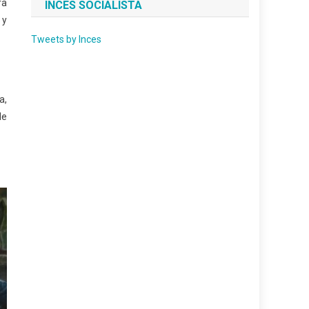
ra
INCES SOCIALISTA
 y
Tweets by Inces
a,
de