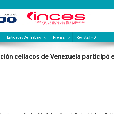
pacitación y Educación Socialis
Entidades De Trabajo
Prensa
Revista I + D
ación celiacos de Venezuela participó e