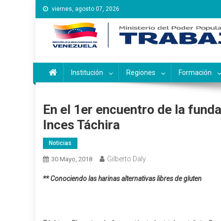
Saltar
viernes, agosto 07, 2026
al
contenido
Instituto Nacional de Ca
Inces
Institución
Regiones
Formación
En el 1er encuentro de la fund
Inces Táchira
Noticias
Gilberto Daly
30 Mayo, 2018
** Conociendo las harinas alternativas libres de gluten