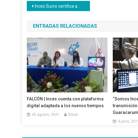
Navegación
Inces Sucre certifica a más de 394 personas en mayo
de
ENTRADAS RELACIONADAS
entradas
FALCÓN | Inces cuenta con plataforma
“Somos Inces
digital adaptada a los nuevos tiempos
transmisión
Guaracaru
30 agosto, 2021
ltovar
4 junio, 201