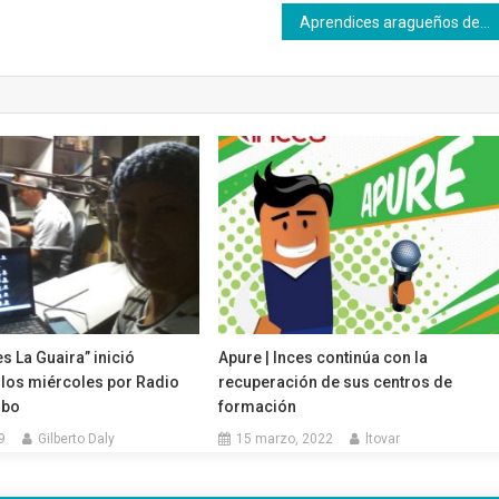
Aprendices aragueños del oficio “Vendedor” finalizaron en Macuto su formación teórica
 La Guaira” inició
Apure | Inces continúa con la
 los miércoles por Radio
recuperación de sus centros de
mbo
formación
9
Gilberto Daly
15 marzo, 2022
ltovar