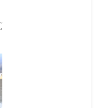
ar
la