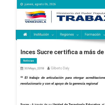
Saltar
jueves, agosto 06, 2026
al
contenido
Instituto Nacional de Ca
Inces
Institución
Regiones
Formación
Inces Sucre certifica a más d
Noticias
Gilberto Daly
30 Mayo, 2018
** El trabajo de articulación para otorgar acreditac
revolucionario y con el apoyo de la gerencia regional
Sucre.-
A través de su
Unidad de Tecnología Educativa
, e