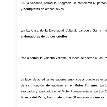
En
La Sabanita
,
parroquia
Altagracia, se
atendieron
48 person
y
peluquer
as
de ambos sexos
.
En
La Casa de la Diversidad Cultural; parroqu
i
a Santa In
é
elaboradoras de dulces criollos
.
Por
la parroquia Valentín Valiente,
el Inces se acercó a Las P
La labor de acred
itar
los
saberes empíricos
a
l pueblo se exte
de certificación de saberes
en el Motor Turismo
.
En 
evaluados y aprobados
en
el Motor Agroalimentario.
E
n
Los C
la
sede
del Psuv,
fueron atendidas
38 mujeres cocineras
.