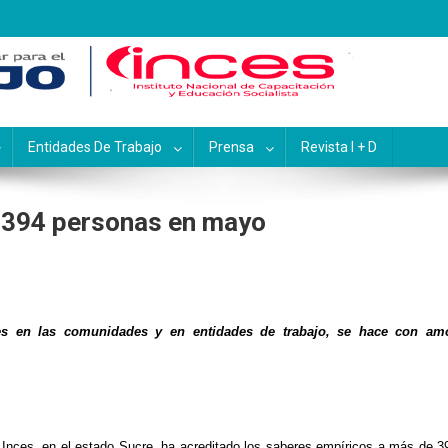
pacitación y Educación Socialis
Entidades De Trabajo
Prensa
Revista I + D
e 394 personas en mayo
iones en las comunidades y en entidades de trabajo, se hace con am
l Inces, en el estado Sucre, ha acreditado los saberes empíricos a más de 3