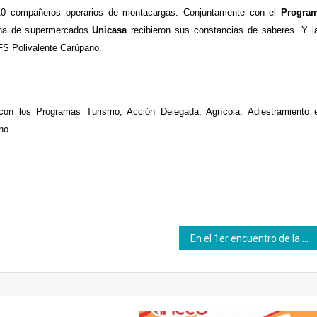
10 compañeros operarios de montacargas.
C
onjuntamente con el
P
rogra
na de s
upermercados
Unicasa
recibieron sus constancias de saberes
.
Y l
FS
Polivalente Car
ú
pano.
 con los Programas Turismo, Acción Delegada; Agrícola, Adiestramiento 
no.
En el 1er encuentro de la fundación celiacos de Venezuela participó el Inces Táchira