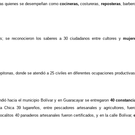
as qu
i
e
nes
se desempeñan como
cocineras,
costureras,
reposteras
, barber
s;
se reconocieron
los
saberes
a
30
ciudadanos
entre
c
ultores y
mujer
epitonas, donde
se atendi
ó a
25
civiles
en diferentes ocupaciones productivas
ndió hacia e
l municipio Bolívar
y
en
Guaracayar
se entregaron
40
constanci
L
a Chica 39
lugareños,
entre pescadores artesanales y agricultores, fuer
ocalitos 40 pan
a
deros artesanales
fueron
certifica
dos,
y
en la c
alle Bol
í
var,