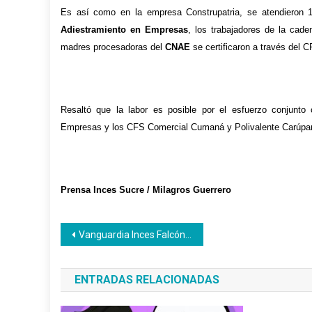
Es así como
en
la
e
mpresa Construpatria,
se atendi
eron
Adiestramiento en
E
mpresas
,
los trabajadores de
la cade
ma
dres procesadoras
de
l
CNAE
se certificaron a
través
del C
Resaltó que la labor es posible por el esfuerzo conjunto
Empresas y los CFS Comercial Cumaná y Polivalente Carúpa
Prensa Inces Sucre / Milagros Guerrero
Navegación
Vanguardia Inces Falcón respalda reelección de Maduro y rechaza sanciones internacionales
de
ENTRADAS RELACIONADAS
entradas