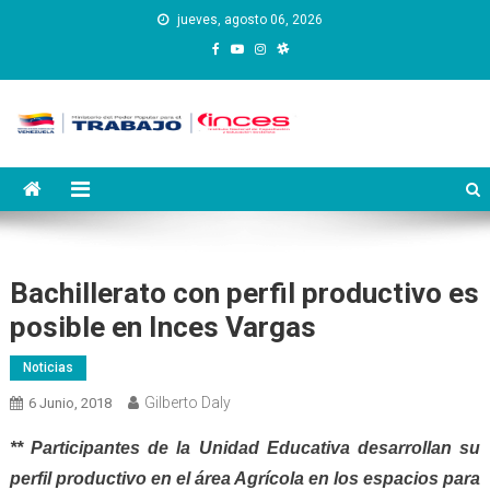
Saltar
jueves, agosto 06, 2026
al
contenido
Instituto Nacional de
Inces
Capacitación y Educación
Socialista
Bachillerato con perfil productivo es
posible en Inces Vargas
Noticias
Gilberto Daly
6 Junio, 2018
** Participantes de la Unidad Educativa desarrollan su
perfil productivo en el área Agrícola en los espacios para