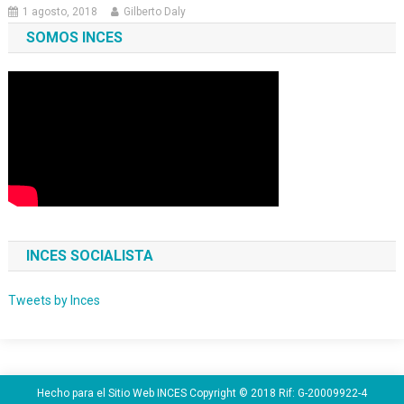
1 agosto, 2018
Gilberto Daly
SOMOS INCES
INCES SOCIALISTA
Tweets by Inces
Hecho para el Sitio Web INCES Copyright © 2018 Rif: G-20009922-4