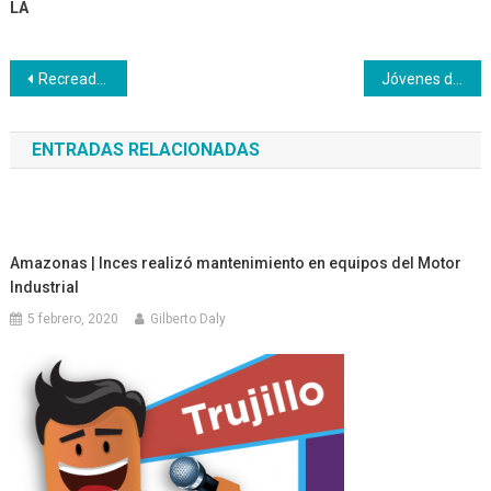
LA
Navegación
Recreadores aprenden a enfrentar situaciones de riesgo
Jóvenes de Monagas dieron aportes a Ley de la Misión Chamba
de
ENTRADAS RELACIONADAS
entradas
Amazonas | Inces realizó mantenimiento en equipos del Motor
Industrial
5 febrero, 2020
Gilberto Daly