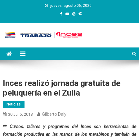
Saltar
jueves, agosto 06, 2026
al
contenido
Instituto Nacional de
Inces
Capacitación y Educación
Socialista
Inces realizó jornada gratuita de
peluquería en el Zulia
Noticias
Gilberto Daly
30 Julio, 2018
** Cursos, talleres y programas del Inces son herramientas de
formación productiva en las manos de los marabinos y también de