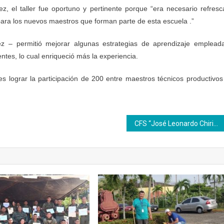
z, el taller fue oportuno y pertinente porque “era necesario refresc
ara los nuevos maestros que forman parte de esta escuela .”
ez – permitió mejorar algunas estrategias de aprendizaje emplead
ntes, lo cual enriqueció más la experiencia.
 lograr la participación de 200 entre maestros técnicos productivos
CFS “José Leonardo Chirino” del Inces expone logros formativos