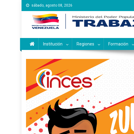
Saltar
sábado, agosto 08, 2026
al
contenido
Instituto Nacional de Ca
Inces
Institución
Regiones
Formación