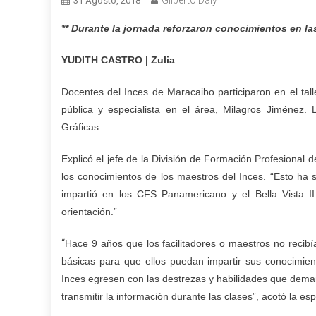
Gilberto Daly
31 Agosto, 2018
** Durante la jornada reforzaron conocimientos en la
YUDITH CASTRO | Zulia
Docentes del Inces de Maracaibo participaron en el tall
pública y especialista en el área, Milagros Jiménez. L
Gráficas.
Explicó el jefe de la División de Formación Profesional de
los conocimientos de los maestros del Inces. “Esto ha si
impartió en los CFS Panamericano y el Bella Vista I
orientación.”
“
Hace 9 años que los facilitadores o maestros no recib
básicas para que ellos puedan impartir sus conocimient
Inces egresen con las destrezas y habilidades que dema
transmitir la información durante las clases”, acotó la es