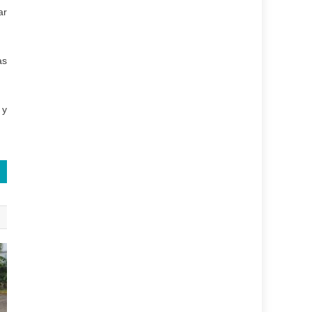
ar
as
 y