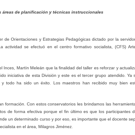
s áreas de planificación y técnicas instruccionales
er de Orientaciones y Estrategias Pedagógicas dictado por la servido
a actividad se efectuó en el centro formativo socialista, (CFS) Art
l Inces, Martín Meleán que la finalidad del taller es reforzar y actualiz
do iniciativa de esta División y este es el tercer grupo atendido. Ya 
I y todo ha sido un éxito. Los maestros han recibido muy bien es
ían formación. Con estos conservatorios les brindamos las herramient
os de forma efectiva porque el fin último es que los participantes d
nde un determinado curso y por eso, es importante que el docente se
pecialista en el área, Milagros Jiménez.