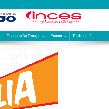
pacitación y Educación Socialis
Entidades De Trabajo
Prensa
Revista I + D