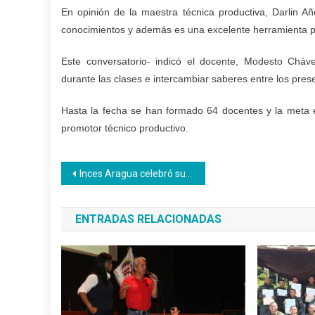
En opinión de la maestra técnica productiva, Darlin Añe
conocimientos y además es una excelente herramienta p
Este conversatorio- indicó el docente, Modesto Cháv
durante las clases e intercambiar saberes entre los prese
Hasta la fecha se han formado 64 docentes y la meta es
promotor técnico productivo.
Navegación
Inces Aragua celebró su aniversario formando y produciendo para el pueblo
de
ENTRADAS RELACIONADAS
entradas