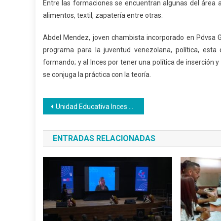
Entre las formaciones se encuentran algunas del área a
alimentos, textil, zapatería entre otras.
Abdel Mendez, joven chambista incorporado en Pdvsa G
programa para la juventud venezolana, política, est
formando; y al Inces por tener una política de inserció
se conjuga la práctica con la teoría.
Navegación
Unidad Educativa Inces Falcón graduó a 11 bachilleres con perfil productivo
de
ENTRADAS RELACIONADAS
entradas