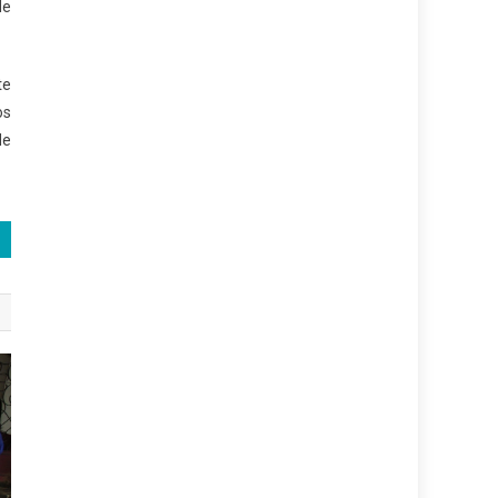
de
te
os
de