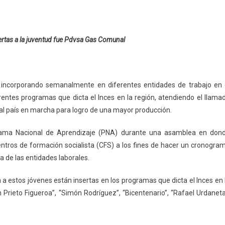
uertas a la juventud fue Pdvsa Gas Comunal
incorporando semanalmente en diferentes entidades de trabajo en 
entes programas que dicta el Inces en la región, atendiendo el llama
 al país en marcha para logro de una mayor producción.
ograma Nacional de Aprendizaje (PNA) durante una asamblea en don
entros de formación socialista (CFS) a los fines de hacer un cronogra
a de las entidades laborales.
 a estos jóvenes están insertas en los programas que dicta el Inces en 
án Prieto Figueroa”, “Simón Rodríguez”, “Bicentenario”, “Rafael Urdaneta