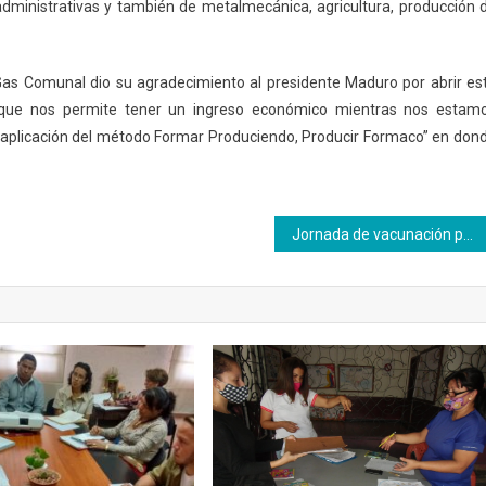
dministrativas y también de metalmecánica, agricultura, producción 
as Comunal dio su agradecimiento al presidente Maduro por abrir es
a que nos permite tener un ingreso económico mientras nos estam
n y aplicación del método Formar Produciendo, Producir Formaco” en don
Jornada de vacunación para hijos de trabajadores y de las comunidades en Inces