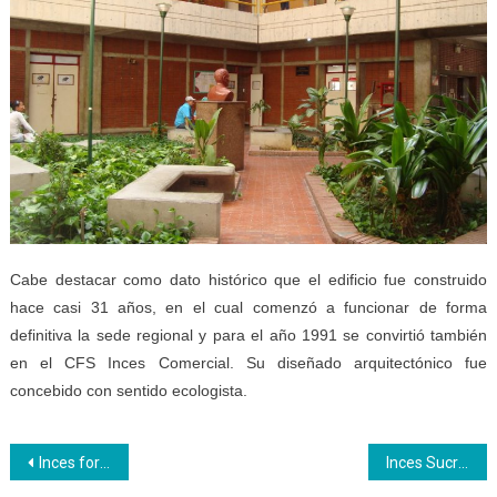
Cabe destacar como dato histórico que el edificio fue construido
hace casi 31 años, en el cual comenzó a funcionar de forma
definitiva la sede regional y para el año 1991 se convirtió también
en el CFS Inces Comercial. Su diseñado arquitectónico fue
concebido con sentido ecologista.
Navegación
Inces forma a trabajadores en Servicio de Habitación
Inces Sucre muestra innovación y talento en Expoferia Productiva