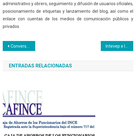
administrativo y obrero, seguimiento y difusión de usuarios oficiales,
posicionamiento de etiquetas y lanzamiento del blog, así como el
enlace con cuentas de los medios de comunicación públicos y
privados.
Navegación
Conversatorio sobre Defensa Integral de la Patria activa Cuerpo Combatiente del Inces
Intevep e Inces exploran la posibilidad de establecer actividad formativa
de
ENTRADAS RELACIONADAS
entradas