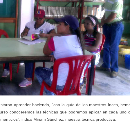
festaron aprender haciendo, “con la guía de los maestros Inces, hem
el curso conoceremos las técnicas que podremos aplicar en cada uno 
imenticios”, indicó Miriam Sánchez, maestra técnica productiva.