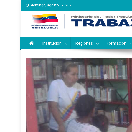
Saltar
domingo, agosto 09, 2026
al
contenido
Instituto Nacional de Ca
Inces
Institución
Regiones
Formación