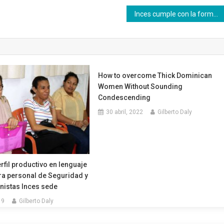
Inces cumple con la formación y autoformación de sus trabajadoras
How to overcome Thick Dominican
Women Without Sounding
Condescending
30 abril, 2022
Gilberto Daly
erfil productivo en lenguaje
ra personal de Seguridad y
nistas Inces sede
19
Gilberto Daly