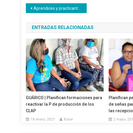
Navegación
Aprendices y practicantes Inces vigorizan valores patrios
de
ENTRADAS RELACIONADAS
entradas
GUÁRICO | Planifican formaciones para
Planifican p
reactivar la P de producción de los
de señas pa
CLAP
las recepcio
18 enero, 2021
ltovar
2 mayo, 20