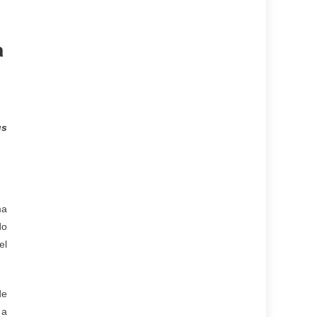
a
us
ma
do
el
de
 a