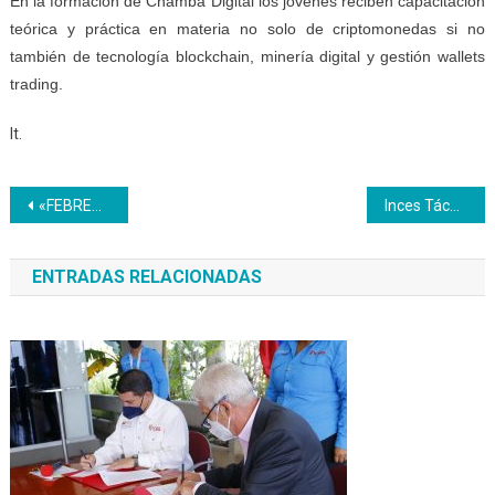
En la formación de Chamba Digital los jóvenes reciben capacitación
teórica y práctica en materia no solo de criptomonedas si no
también de tecnología blockchain, minería digital y gestión wallets
trading.
lt.
Navegación
«FEBRERO Rebelde Feminista»
Inces Táchira apoya la paz y la soberanía nacional
de
ENTRADAS RELACIONADAS
entradas