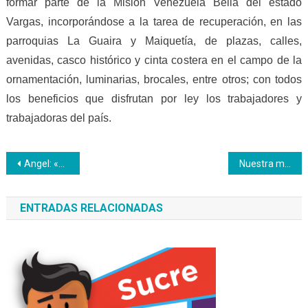
formar parte de la Misión Venezuela Bella del estado
Vargas, incorporándose a la tarea de recuperación, en las
parroquias La Guaira y Maiquetía, de plazas, calles,
avenidas, casco histórico y cinta costera en el campo de la
ornamentación, luminarias, brocales, entre otros; con todos
los beneficios que disfrutan por ley los trabajadores y
trabajadoras del país.
Navegación
Angel: «Es el momento de la patria»
Nuestra meta es llegar a un millón de Chamberos
de
ENTRADAS RELACIONADAS
entradas