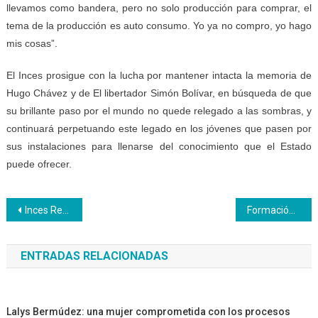
llevamos como bandera, pero no solo producción para comprar, el
tema de la producción es auto consumo. Yo ya no compro, yo hago
mis cosas”.
El Inces prosigue con la lucha por mantener intacta la memoria de
Hugo Chávez y de El libertador Simón Bolívar, en búsqueda de que
su brillante paso por el mundo no quede relegado a las sombras, y
continuará perpetuando este legado en los jóvenes que pasen por
sus instalaciones para llenarse del conocimiento que el Estado
puede ofrecer.
Navegación
Inces Regional Aragua desarrolla propuestas en apoyo a sus participantes y aprendices
Formación Profesional elabora su plan de acción formativo en la región
de
ENTRADAS RELACIONADAS
entradas
Lalys Bermúdez: una mujer comprometida con los procesos